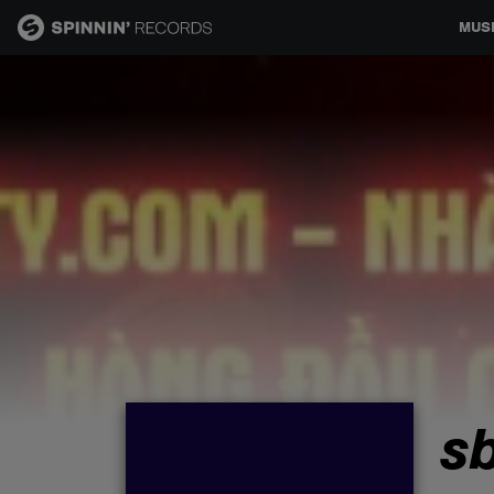
MUS
MUSIC
NEWS
PLAYLISTS
TALENT POOL
EVENTS
s
CONTESTS