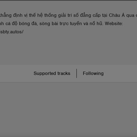
hẳng định vị thế hệ thống giải trí số đẳng cấp tại Châu Á qua 
ình cá độ bóng đá, sòng bài trực tuyến và nổ hũ. Website:
/sbty.autos/
Supported tracks
Following