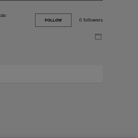
các
0 followers
FOLLOW