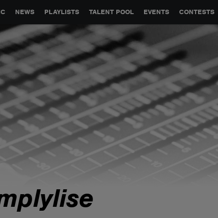
GLOBAL PARTNERSHIPS
SYNC
JOBS
CONTACT
IC
NEWS
PLAYLISTS
TALENT POOL
EVENTS
CONTESTS
mplylise