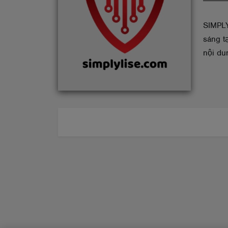
ABOUT
SIMPLY
sáng t
nội du