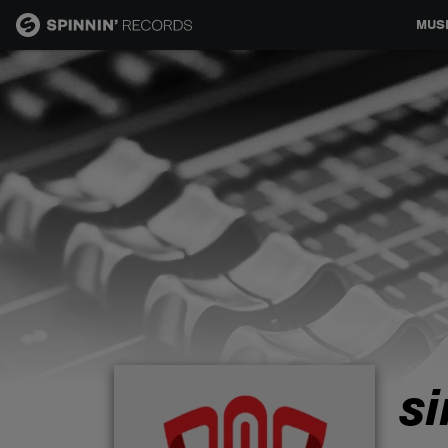
MUS
MUSIC
NEWS
PLAYLISTS
TALENT POOL
EVENTS
si
CONTESTS