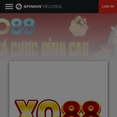
LOG IN
MUSIC
NEWS
PLAYLISTS
TALENT POOL
EVENTS
CONTESTS