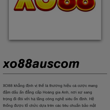
ABOUT
xo88auscom
XO88 khẳng định vị thế là thương hiệu cá cược mang
đậm dấu ấn đẳng cấp Hoàng gia Anh, nơi sự sang
trọng đi đôi với hạ tầng công nghệ siêu ổn định. Hệ
thống được tổ chức dựa trên các tiêu chuẩn bảo mật