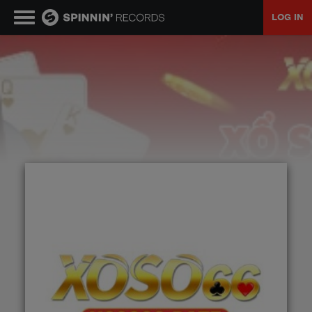
LOG IN
MUSIC
NEWS
PLAYLISTS
TALENT POOL
EVENTS
CONTESTS