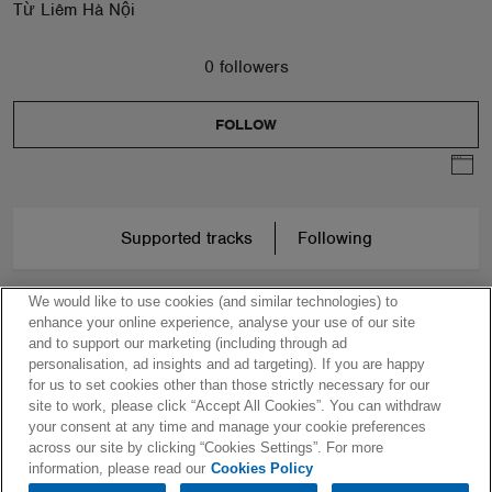
Từ Liêm Hà Nội
0 followers
FOLLOW
Supported tracks
Following
We would like to use cookies (and similar technologies) to
enhance your online experience, analyse your use of our site
and to support our marketing (including through ad
personalisation, ad insights and ad targeting). If you are happy
© 2026 SPINNIN' RECORDS
for us to set cookies other than those strictly necessary for our
site to work, please click “Accept All Cookies”. You can withdraw
your consent at any time and manage your cookie preferences
COOKIES POLICY
across our site by clicking “Cookies Settings”. For more
information, please read our
Cookies Policy