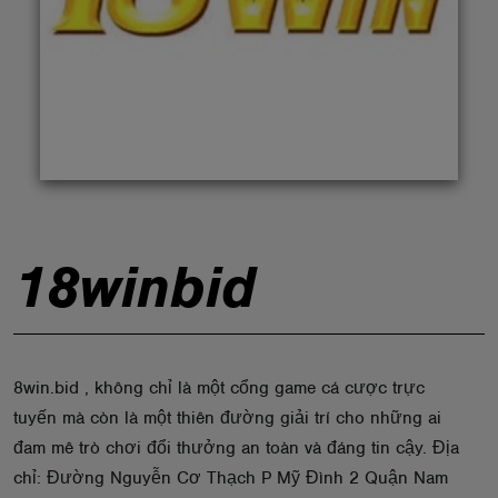
ABOUT
18winbid
8win.bid , không chỉ là một cổng game cá cược trực
tuyến mà còn là một thiên đường giải trí cho những ai
đam mê trò chơi đổi thưởng an toàn và đáng tin cậy. Địa
chỉ: Đường Nguyễn Cơ Thạch P Mỹ Đình 2 Quận Nam