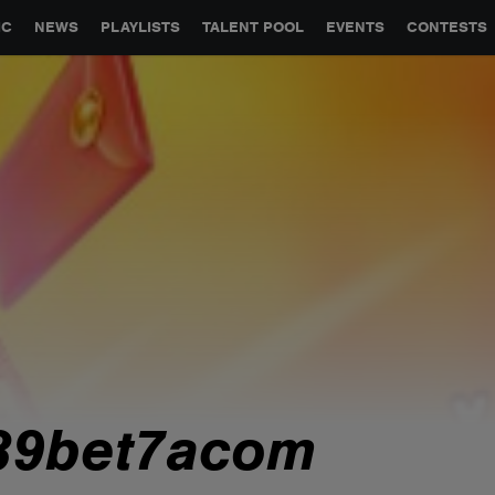
GLOBAL PARTNERSHIPS
SYNC
JOBS
CONTACT
IC
NEWS
PLAYLISTS
TALENT POOL
EVENTS
CONTESTS
89bet7acom