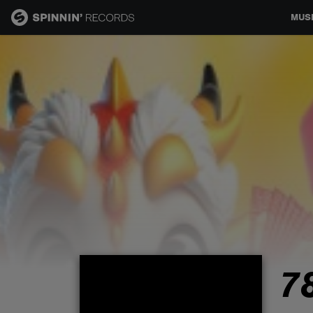
MUS
MUSIC
NEWS
PLAYLISTS
TALENT POOL
EVENTS
7
CONTESTS