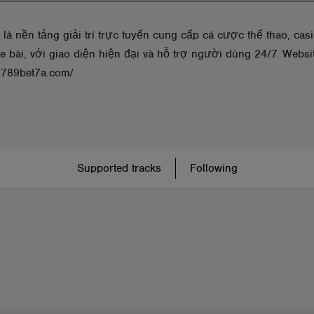
 là nền tảng giải trí trực tuyến cung cấp cá cược thể thao, cas
e bài, với giao diện hiện đại và hỗ trợ người dùng 24/7. Websit
//789bet7a.com/
Supported tracks
Following