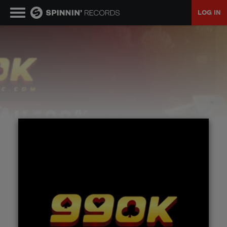
LOG IN
MUSIC
NEWS
PLAYLISTS
TALENT POOL
EVENTS
CONTESTS