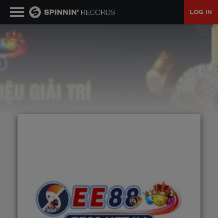
LOG IN
MUSIC
NEWS
PLAYLISTS
TALENT POOL
EVENTS
CONTESTS