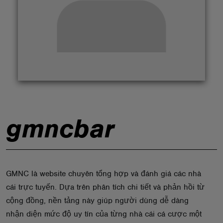
ABOUT
gmncbar
GMNC là website chuyên tổng hợp và đánh giá các nhà
cái trực tuyến. Dựa trên phân tích chi tiết và phản hồi từ
cộng đồng, nền tảng này giúp người dùng dễ dàng
nhận diện mức độ uy tín của từng nhà cái cá cược một