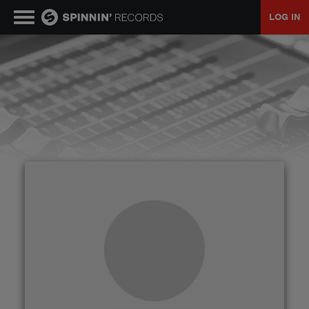
LOG IN
MUSIC
NEWS
PLAYLISTS
TALENT POOL
EVENTS
CONTESTS