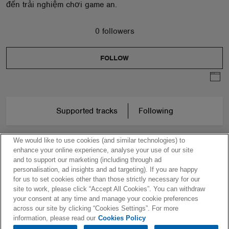
đến trải nghiệm chơi game an.
0 followers
FOLLOW
Supported tracks
Following
We would like to use cookies (and similar technologies) to
enhance your online experience, analyse your use of our site
and to support our marketing (including through ad
personalisation, ad insights and ad targeting). If you are happy
© 2026 SPINNIN' RECORDS
for us to set cookies other than those strictly necessary for our
site to work, please click “Accept All Cookies”. You can withdraw
your consent at any time and manage your cookie preferences
COOKIES POLICY
across our site by clicking “Cookies Settings”. For more
information, please read our
Cookies Policy