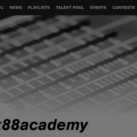
GLOBAL PARTNERSHIPS
SYNC
JOBS
CONTACT
IC
NEWS
PLAYLISTS
TALENT POOL
EVENTS
CONTESTS
x88academy