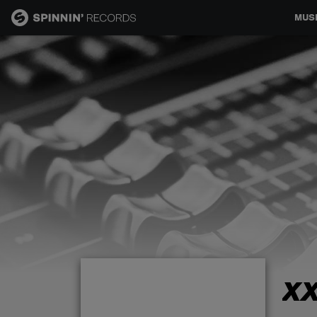
MUS
MUSIC
NEWS
PLAYLISTS
TALENT POOL
EVENTS
x
CONTESTS