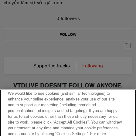
chuyện tâm sự với gái xinh.
0 followers
FOLLOW
Supported tracks
Following
VTDLIVE DOESN'T FOLLOW ANYONE.
We would like to use cookies (and similar technologies) to
enhance your online experience, analyse your use of our site
and to support our marketing (including through ad
personalisation, ad insights and ad targeting). If you are happy
© 2026 SPINNIN' RECORDS
for us to set cookies other than those strictly necessary for our
site to work, please click “Accept All Cookies”. You can withdraw
your consent at any time and manage your cookie preferences
COOKIES POLICY
across our site by clicking “Cookies Settings”. For more